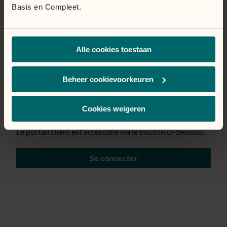
Basis en Compleet.
Page temporairement
Alle cookies toestaan
indisponible.
Nous mettons tout en œuvre pour résoudre le problème
Beheer cookievoorkeuren
au plus vite. Nous nous excusons pour la gêne
occasionnée.
Cookies weigeren
Le portail client est accessible via le bouton ci-dessous.
Se connecter