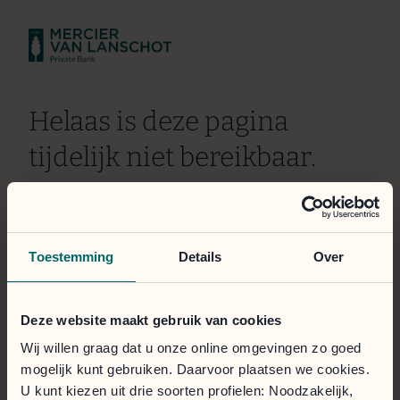
Helaas is deze pagina
tijdelijk niet bereikbaar.
Wij doen er alles aan om het probleem zo snel mogelijk
te verhelpen. Onze excuses voor het ongemak.
Toestemming
Details
Over
Het klantportaal is toegankelijk via de onderstaande
knop.
Deze website maakt gebruik van cookies
Inloggen
Wij willen graag dat u onze online omgevingen zo goed
mogelijk kunt gebruiken. Daarvoor plaatsen we cookies.
U kunt kiezen uit drie soorten profielen: Noodzakelijk,