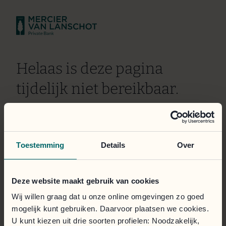
Helaas is deze pagina
tijdelijk niet bereikbaar.
Wij doen er alles aan om het probleem zo snel mogelijk
te verhelpen. Onze excuses voor het ongemak.
Toestemming
Details
Over
Het klantportaal is toegankelijk via de onderstaande
knop.
Deze website maakt gebruik van cookies
Inloggen
Wij willen graag dat u onze online omgevingen zo goed
mogelijk kunt gebruiken. Daarvoor plaatsen we cookies.
U kunt kiezen uit drie soorten profielen: Noodzakelijk,