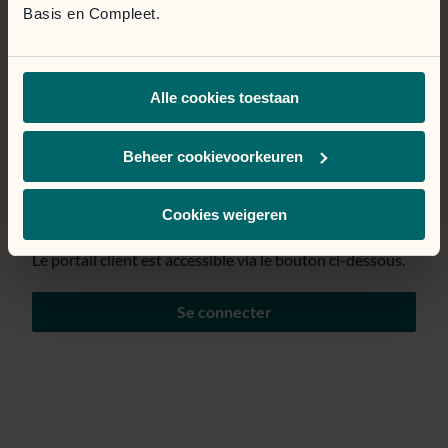
Basis en Compleet.
Page temporairement
Alle cookies toestaan
indisponible.
Nous mettons tout en œuvre pour résoudre le problème
Beheer cookievoorkeuren
au plus vite. Nous nous excusons pour la gêne
occasionnée.
Cookies weigeren
Le portail client est accessible via le bouton ci-dessous.
Se connecter