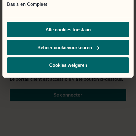
Basis en Compleet.
Page temporairement
Alle cookies toestaan
indisponible.
Nous mettons tout en œuvre pour résoudre le problème
Beheer cookievoorkeuren
au plus vite. Nous nous excusons pour la gêne
occasionnée.
Cookies weigeren
Le portail client est accessible via le bouton ci-dessous.
Se connecter