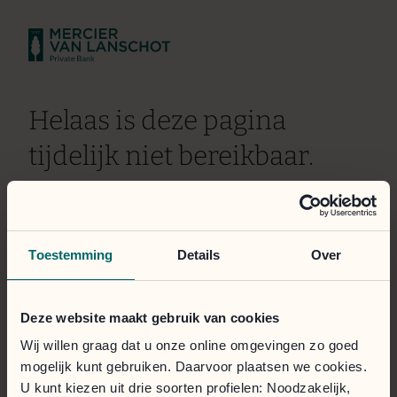
Helaas is deze pagina
tijdelijk niet bereikbaar.
Wij doen er alles aan om het probleem zo snel mogelijk
te verhelpen. Onze excuses voor het ongemak.
Toestemming
Details
Over
Het klantportaal is toegankelijk via de onderstaande
knop.
Deze website maakt gebruik van cookies
Inloggen
Wij willen graag dat u onze online omgevingen zo goed
mogelijk kunt gebruiken. Daarvoor plaatsen we cookies.
U kunt kiezen uit drie soorten profielen: Noodzakelijk,