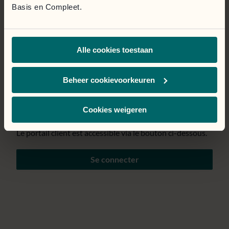
Basis en Compleet.
Page temporairement
Alle cookies toestaan
indisponible.
Nous mettons tout en œuvre pour résoudre le problème
Beheer cookievoorkeuren
au plus vite. Nous nous excusons pour la gêne
occasionnée.
Cookies weigeren
Le portail client est accessible via le bouton ci-dessous.
Se connecter