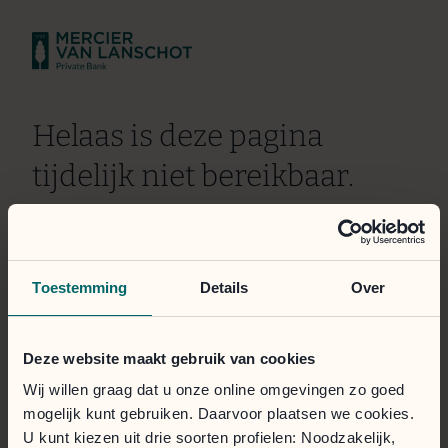
Helaas is deze pagina
tijdelijk niet bereikbaar.
Wij doen er alles aan om het probleem zo snel mogelijk
te verhelpen. Onze excuses voor het ongemak.
Toestemming
Details
Over
Het klantportaal is toegankelijk via de onderstaande
knop.
Deze website maakt gebruik van cookies
Inloggen
Wij willen graag dat u onze online omgevingen zo goed
mogelijk kunt gebruiken. Daarvoor plaatsen we cookies.
U kunt kiezen uit drie soorten profielen: Noodzakelijk,