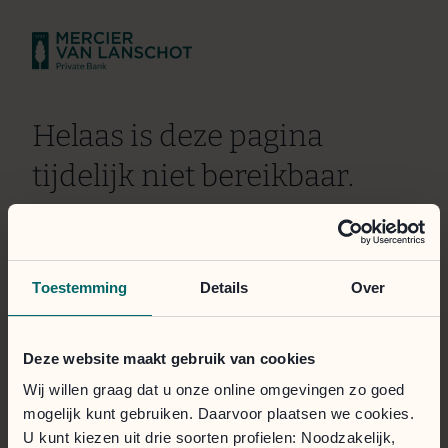
Helaas is deze pagina
tijdelijk niet bereikbaar.
Wij doen er alles aan om het probleem zo snel mogelijk
te verhelpen. Onze excuses voor het ongemak.
Toestemming
Details
Over
Het klantportaal is toegankelijk via de onderstaande
knop.
Deze website maakt gebruik van cookies
Inloggen
Wij willen graag dat u onze online omgevingen zo goed
mogelijk kunt gebruiken. Daarvoor plaatsen we cookies.
U kunt kiezen uit drie soorten profielen: Noodzakelijk,