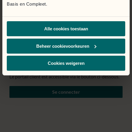
Basis en Compleet.
Page temporairement
Alle cookies toestaan
indisponible.
Nous mettons tout en œuvre pour résoudre le problème
Beheer cookievoorkeuren
au plus vite. Nous nous excusons pour la gêne
occasionnée.
Cookies weigeren
Le portail client est accessible via le bouton ci-dessous.
Se connecter