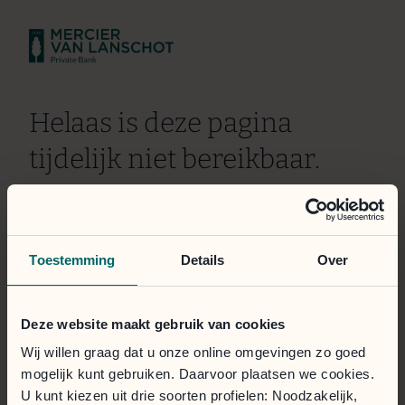
Helaas is deze pagina
tijdelijk niet bereikbaar.
Wij doen er alles aan om het probleem zo snel mogelijk
te verhelpen. Onze excuses voor het ongemak.
Toestemming
Details
Over
Het klantportaal is toegankelijk via de onderstaande
knop.
Deze website maakt gebruik van cookies
Inloggen
Wij willen graag dat u onze online omgevingen zo goed
mogelijk kunt gebruiken. Daarvoor plaatsen we cookies.
U kunt kiezen uit drie soorten profielen: Noodzakelijk,