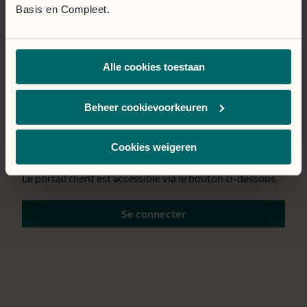
Basis en Compleet.
Page temporairement
Alle cookies toestaan
indisponible.
Nous mettons tout en œuvre pour résoudre le problème
Beheer cookievoorkeuren
au plus vite. Nous nous excusons pour la gêne
occasionnée.
Cookies weigeren
Le portail client est accessible via le bouton ci-dessous.
Se connecter