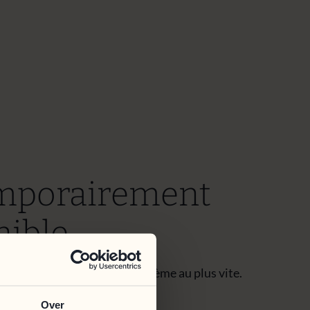
emporairement
ible.
uvre pour résoudre le problème au plus vite.
ur la gêne occasionnée.
Over