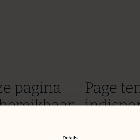
ze pagina
Page t
t bereikbaar.
indispon
em zo snel mogelijk te verhelpen.
Nous mettons tout en œ
Nous nous excusons po
Details