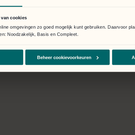
a de onderstaande knop.
Le portail client est ac
 van cookies
Se connecter
online omgevingen zo goed mogelijk kunt gebruiken. Daarvoor pl
elen: Noodzakelijk, Basis en Compleet.
Beheer cookievoorkeuren
A