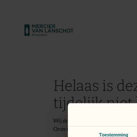
Helaas is de
tijdelijk nie
Wij doen er alles aan om het proble
Onze excuses voor het ongemak.
Toestemming