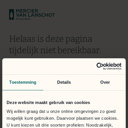
Helaas is deze pagina
tijdelijk niet bereikbaar.
Wij doen er alles aan om het probleem zo snel mogelijk
te verhelpen. Onze excuses voor het ongemak.
Toestemming
Details
Over
Het klantportaal is toegankelijk via de onderstaande
knop.
Deze website maakt gebruik van cookies
Inloggen
Wij willen graag dat u onze online omgevingen zo goed
mogelijk kunt gebruiken. Daarvoor plaatsen we cookies.
U kunt kiezen uit drie soorten profielen: Noodzakelijk,