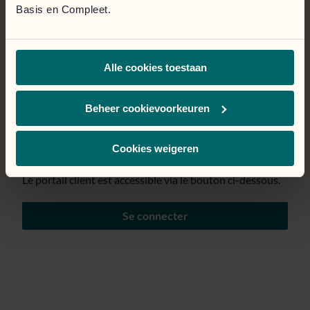
Basis en Compleet.
Page temporairement
Alle cookies toestaan
indisponible.
Nous mettons tout en œuvre pour résoudre le problème
Beheer cookievoorkeuren
au plus vite. Nous nous excusons pour la gêne
occasionnée.
Cookies weigeren
Le portail client est accessible via le bouton ci-dessous.
Se connecter