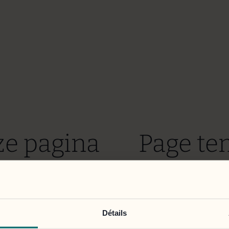
ze pagina
Page t
t bereikbaar.
indispon
em zo snel mogelijk te verhelpen.
Nous mettons tout en œ
Détails
Nous nous excusons po