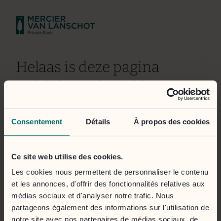
Helaas is deze pagina
tijdelijk niet bereikbaar.
Wij doen er alles aan om het probleem zo snel mogelijk
Consentement
Détails
À propos des cookies
te verhelpen. Onze excuses voor het ongemak.
Het klantportaal is toegankelijk via de onderstaande
Ce site web utilise des cookies.
knop.
Les cookies nous permettent de personnaliser le contenu
et les annonces, d'offrir des fonctionnalités relatives aux
Inloggen
médias sociaux et d'analyser notre trafic. Nous
partageons également des informations sur l'utilisation de
notre site avec nos partenaires de médias sociaux, de