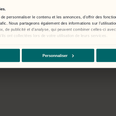
a de onderstaande knop.
Le portail client est ac
ies.
e personnaliser le contenu et les annonces, d'offrir des fonctio
Se connecter
rafic. Nous partageons également des informations sur l'utilisati
, de publicité et d'analyse, qui peuvent combiner celles-ci avec
ils ont collectées lors de votre utilisation de leurs services.
Personnaliser