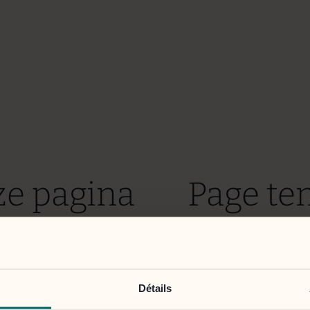
ze pagina
Page t
t bereikbaar.
indispon
em zo snel mogelijk te verhelpen.
Nous mettons tout en œ
Détails
Nous nous excusons po