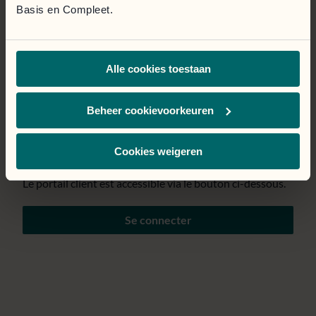
Basis en Compleet.
Page temporairement
Alle cookies toestaan
indisponible.
Nous mettons tout en œuvre pour résoudre le problème
Beheer cookievoorkeuren
au plus vite. Nous nous excusons pour la gêne
occasionnée.
Cookies weigeren
Le portail client est accessible via le bouton ci-dessous.
Se connecter