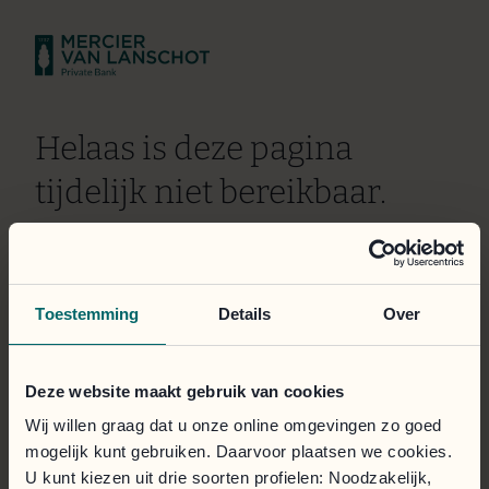
Helaas is deze pagina
tijdelijk niet bereikbaar.
Wij doen er alles aan om het probleem zo snel mogelijk
te verhelpen. Onze excuses voor het ongemak.
Toestemming
Details
Over
Het klantportaal is toegankelijk via de onderstaande
knop.
Deze website maakt gebruik van cookies
Inloggen
Wij willen graag dat u onze online omgevingen zo goed
mogelijk kunt gebruiken. Daarvoor plaatsen we cookies.
U kunt kiezen uit drie soorten profielen: Noodzakelijk,