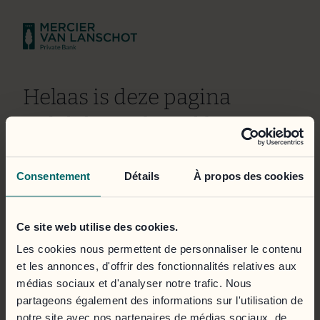
Helaas is deze pagina
tijdelijk niet bereikbaar.
Wij doen er alles aan om het probleem zo snel mogelijk
Consentement
Détails
À propos des cookies
te verhelpen. Onze excuses voor het ongemak.
Het klantportaal is toegankelijk via de onderstaande
Ce site web utilise des cookies.
knop.
Les cookies nous permettent de personnaliser le contenu
et les annonces, d'offrir des fonctionnalités relatives aux
Inloggen
médias sociaux et d'analyser notre trafic. Nous
partageons également des informations sur l'utilisation de
notre site avec nos partenaires de médias sociaux, de